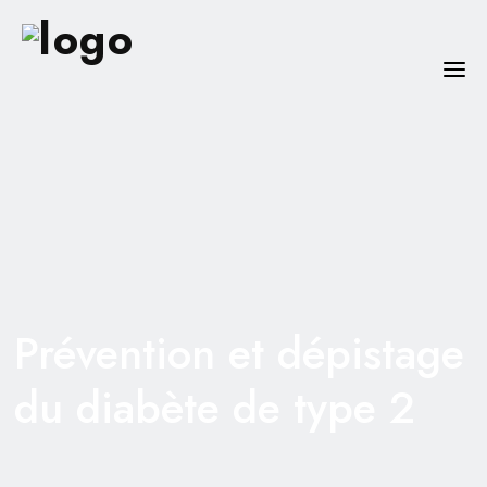
CPTS LOZÈR’EST
NOS ACTIONS
NOTRE ÉQUIPE
RESSOURCES
Prévention et dépistage
ACTUALITÉS
CONTACT
du diabète de type 2