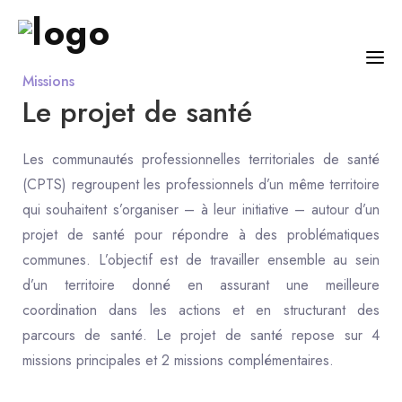
Missions
Le projet de santé
Qui sommes-nous ?
CPTS LOZÈR’EST
Découvrez la CPTS Terre
Les communautés professionnelles territoriales de santé
NOS ACTIONS
des Sources - Lozèr'Est
(CPTS) regroupent les professionnels d’un même territoire
NOTRE ÉQUIPE
qui souhaitent s’organiser – à leur initiative – autour d’un
projet de santé pour répondre à des problématiques
RESSOURCES
communes. L’objectif est de travailler ensemble au sein
ACTUALITÉS
d’un territoire donné en assurant une meilleure
coordination dans les actions et en structurant des
CONTACT
parcours de santé.
Le projet de santé repose sur 4
missions principales et 2 missions complémentaires.