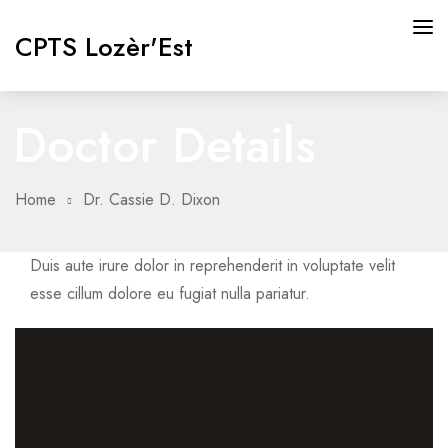
CPTS Lozèr'Est
Doctor Details
CPTS LOZÈR’EST
NOS ACTIONS
Home
Dr. Cassie D. Dixon
NOTRE ÉQUIPE
RESSOURCES
Duis aute irure dolor in reprehenderit in voluptate velit
esse cillum dolore eu fugiat nulla pariatur.
ACTUALITÉS
CONTACT